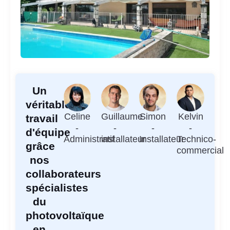
Un
véritable
Celine
Guillaume
Simon
Kelvin
travail
-
-
-
-
d'équipe
Administratif
installateur
Installateur
Technico-
grâce
commercial
nos
collaborateurs
spécialistes
du
photovoltaïque
en