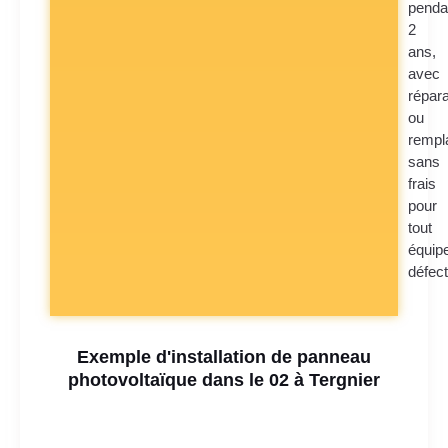
penda
2
ans,
avec
répara
ou
rempl
sans
frais
pour
tout
équip
défec
Exemple d'installation de panneau
photovoltaïque dans le 02 à Tergnier