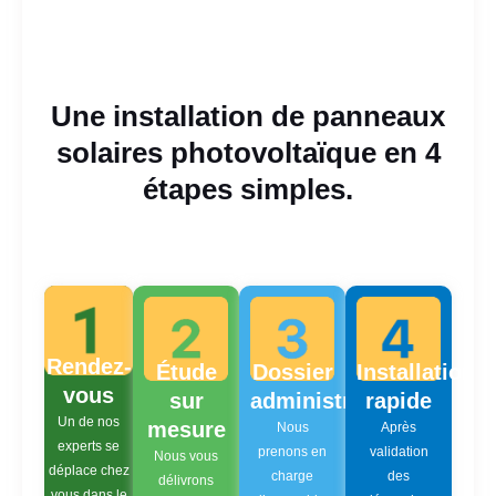
Une installation de panneaux
solaires photovoltaïque en 4
étapes simples.
Rendez-
Étude
Dossier
Installation
vous
sur
administratif
rapide
Un de nos
mesure
Nous
Après
experts se
prenons en
validation
Nous vous
déplace chez
charge
des
délivrons
vous dans le