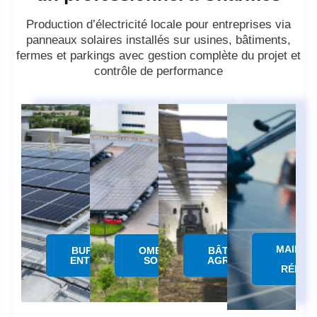
Production d’électricité locale pour entreprises via
panneaux solaires installés sur usines, bâtiments,
fermes et parkings avec gestion complète du projet et
contrôle de performance
MAINTE
BUREAUX &
OMBRIERE
BÂTIMENTS
&
ENTREPÔTS
SOLAIRE
AGRICOLES
RÉPAR