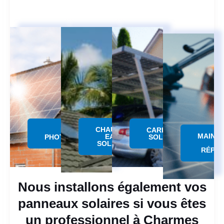
CHAUFFE
PANNEAU
CARPORT
MAINT
EAU
PHOTOVOLTAÏQUE
SOLAIRE
SOLAIRE
RÉPAR
Nous installons également vos
panneaux solaires si vous êtes
un professionnel à Charmes