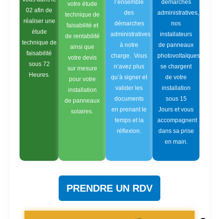
l’ensemble
démarches
votre étude
02 afin de
des
administratives,
technique de
réaliser une
démarches
nos
faisabilité et
étude
administratives
installateurs
de rentabilité
technique de
à notre
de panneaux
ainsi que
faisabilité
charge. Vous
photovoltaïques
votre devis
sous 72
n’avez plus
se chargent
sur mesure
Heures.
qu’à signer et
de votre
pour votre
valider les
installation
installation
documents
sous 15
de panneaux
en prenant le
Jours et vous
solaires.
temps et la
accompagnent
réflexion.
dans sa prise
en main.
PRENDRE UN RDV