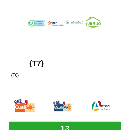
{T7}
{T8}
13