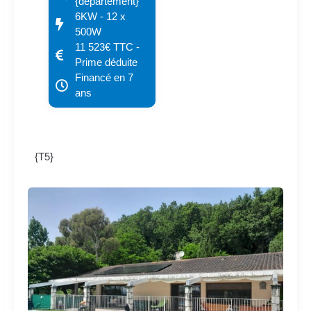
{departement}
6KW - 12 x
500W
11 523€ TTC -
Prime déduite
Financé en 7
ans
{T5}