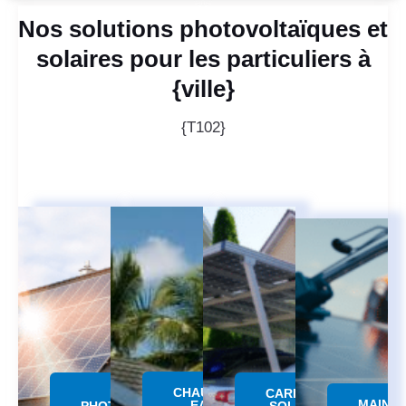
Nos solutions photovoltaïques et
solaires pour les particuliers à
{ville}
{T102}
CHAUFFE
PANNEAU
CARPORT
MAINT
EAU