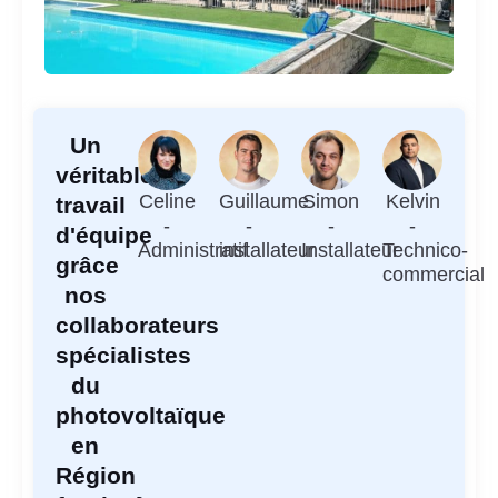
Un
véritable
Celine
Guillaume
Simon
Kelvin
travail
-
-
-
-
d'équipe
Administratif
installateur
Installateur
Technico-
grâce
commercial
nos
collaborateurs
spécialistes
du
photovoltaïque
en
Région