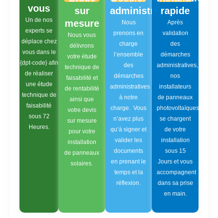
vous
sur
administratif
rapide
Un de nos
mesure
Nous
Après
experts se
prenons en
validation
Nous vous
déplace chez
charge
des
délivrons
vous dans le
l’ensemble
démarches
votre étude
{dpt-code} afin
des
administratives,
technique de
de réaliser
démarches
nos
faisabilité et
une étude
administratives
installateurs
de rentabilité
technique de
à notre
de panneaux
ainsi que
faisabilité
charge. Vous
photovoltaïques
votre devis
sous 72
n’avez plus
se chargent
sur mesure
Heures.
qu’à signer et
de votre
pour votre
valider les
installation
installation
documents
sous 15
de panneaux
en prenant le
Jours et vous
solaires.
temps et la
accompagnent
réflexion.
dans sa prise
en main.