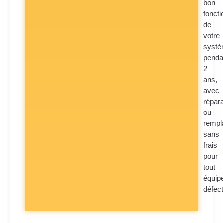
bon
fonct
de
votre
syst
penda
2
ans,
avec
répara
ou
rempl
sans
frais
pour
tout
équip
défec