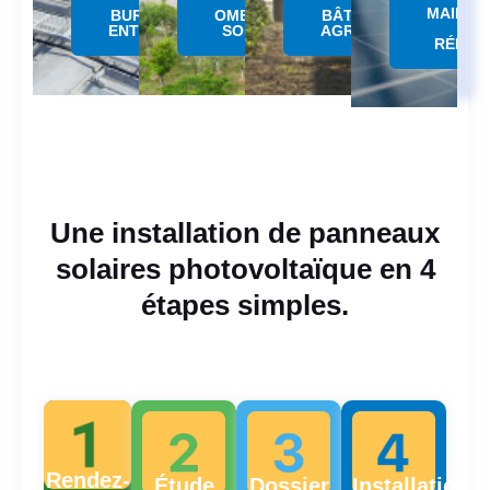
MAINTE
BUREAUX &
OMBRIERE
BÂTIMENTS
&
ENTREPÔTS
SOLAIRE
AGRICOLES
RÉPAR
Une installation de panneaux
solaires photovoltaïque en 4
étapes simples.
Rendez-
Étude
Dossier
Installation