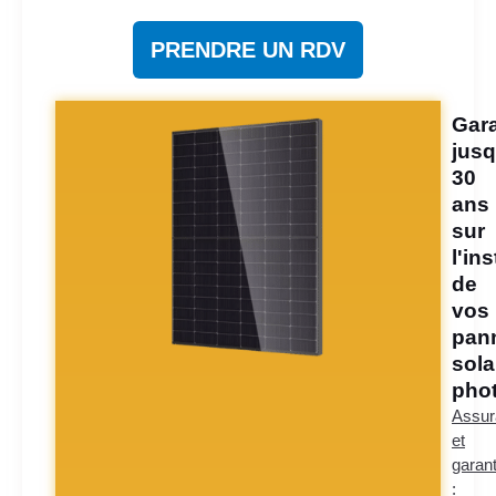
PRENDRE UN RDV
Gara
jusq
30
ans
sur
l'ins
de
vos
pan
sola
phot
Assur
et
garant
: