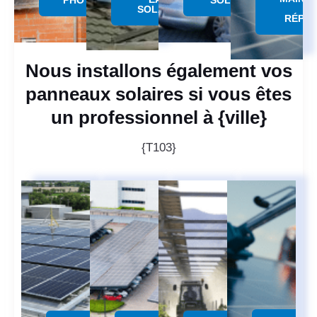
PHOTOVOLTAÏQUE
SOLAIRE
SOLAIRE
RÉPAR
Nous installons également vos
panneaux solaires si vous êtes
un professionnel à {ville}
{T103}